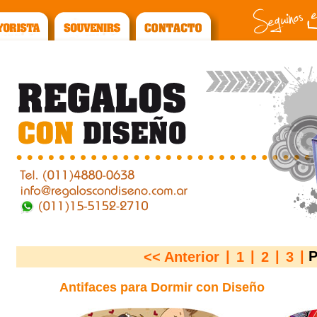
|
|
|
|
P
<< Anterior
1
2
3
Antifaces para Dormir con Diseño