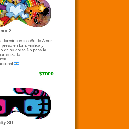
mor 2
ra dormir con diseño de Amor
mpreso en lona vinílica y
o en su dorso.No pasa la
garantizado.
os!
acional
$7000
itty 3D