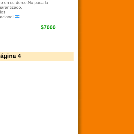
o en su dorso.No pasa la
garantizado.
os!
acional
$7000
ágina 4