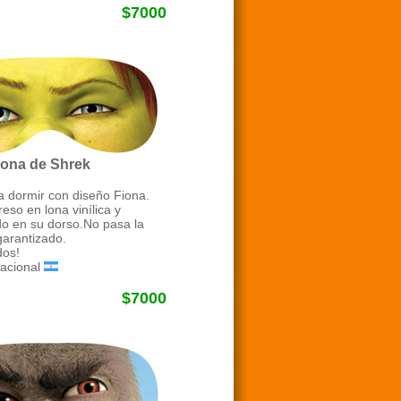
$7000
iona de Shrek
a dormir con diseño Fiona.
eso en lona vinílica y
o en su dorso.No pasa la
garantizado.
os!
acional
$7000